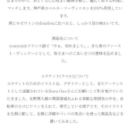
はまろやかで、あとくちに心地よい酸味を感じ、幅広く色々な料理に
マッチします。神戸産カベルネ・ソーヴィニヨンを100%利用してい
ます。
同じロゼワインのdoudouに比べると、しっかり目の味わいです。
商品名について
coucouはフランス語で「やぁ、初めまして」。きら香のファース
ト・ヴィンテージとして、皆さまへのごあいさつの意味を込めまし
た。
エチケット(ラベル)について
エチケットのためのイラストは、デザイナーとして、またアーティス
トとして活躍されているHaru Guoさんにお願いして引き受けていた
だきました。北野異人館の異国情緒あふれる素敵な雰囲気の中を、自
転車のカゴにワインを入れて、帰宅している様子です。そのイラスト
を左側に配して、右側に洋館やパンツの色合いを使って商品名などを
置いてみました。